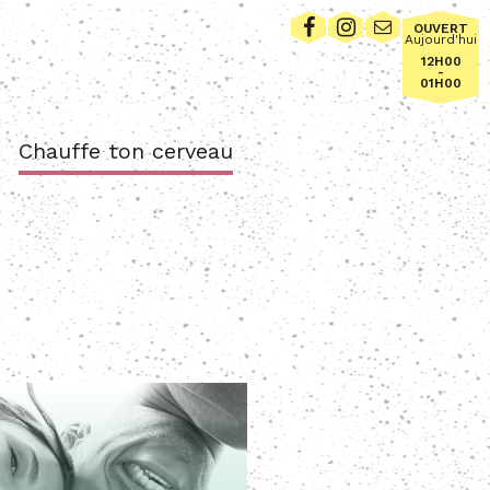
OUVERT
Aujourd'hui
12H00
-
01H00
Chauffe ton cerveau