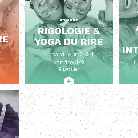
#
#sourire
RIGOLOGIE &
RE
YOGA DU RIRE
IN
1 mardi sur 2 & 1
vendredi/2
1
L'Atelier