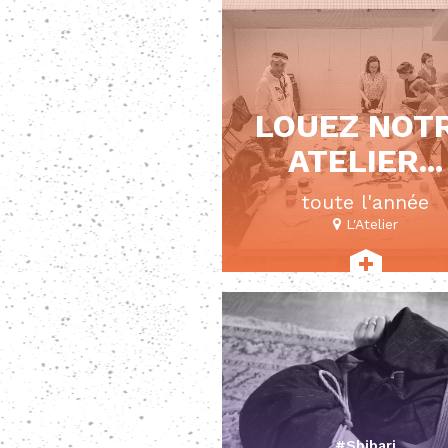
LOUEZ NOT
ATELIER...
toute l'année
L'Atelier
#Shibari