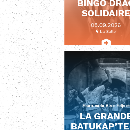
BINGO DRA
SOLIDAIR
08.09.2026
La Salle
#batucada #lve #djset
LA GRAND
BATUKAP’TE