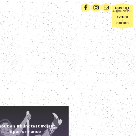
OUVERT
Aujourd’hui
12H00
-
00H00
outien #blindtest #djset
#performance