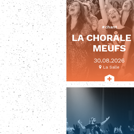
#chant
LA CHORALE
MEUFS
30.08.2026
La Salle