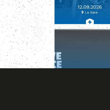
12.09.2026
La Gare
#concerts #journéedelap
LIVEPEAC
16.09.2026
La Salle