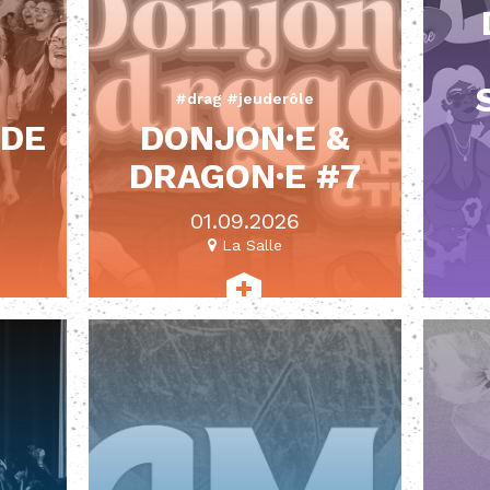
#drag #jeuderôle
 DE
DONJON·E &
DRAGON·E #7
01.09.2026
La Salle