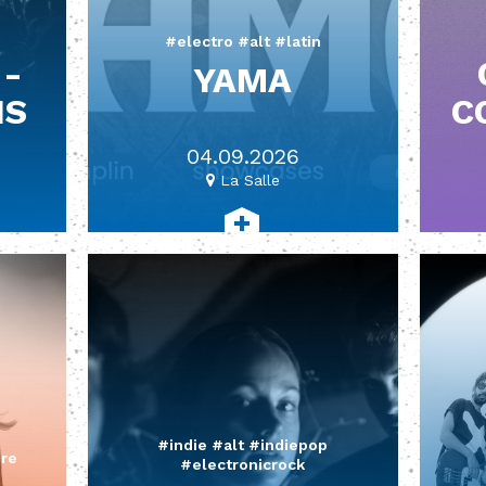
#electro #alt #latin
 -
YAMA
IS
C
04.09.2026
La Salle
#indie #alt #indiepop
ire
#electronicrock