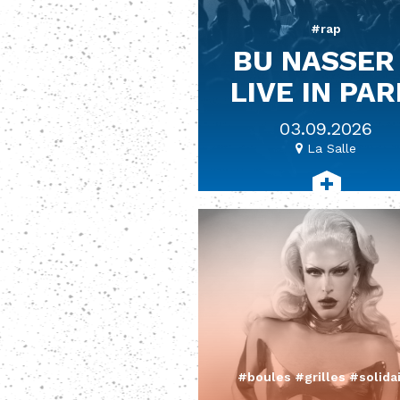
#rap
BU NASSER
LIVE IN PAR
03.09.2026
La Salle
#boules #grilles #solida