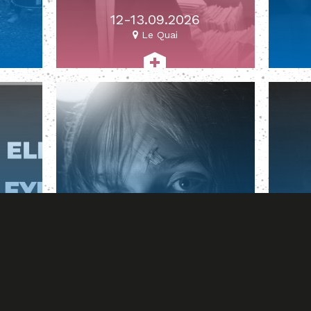
12-13.09.2026
Le Quai
aix
#pop #indie #alt
E
LAUREN AUDER
L
18.09.2026
La Salle