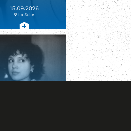
15.09.2026
La Salle
#bossanova #folk #jazz
IANA FLORES
21.09.2026
La Salle