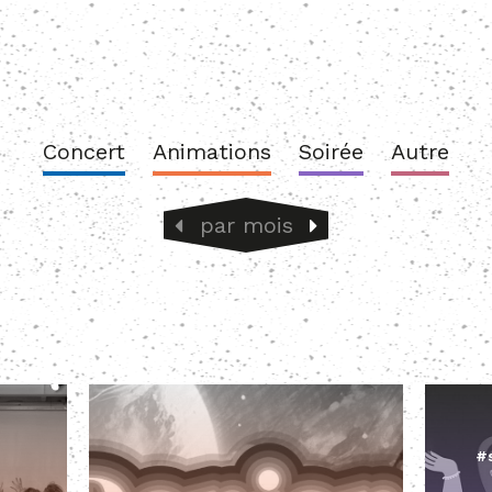
Concert
Animations
Soirée
Autre
par mois
#s