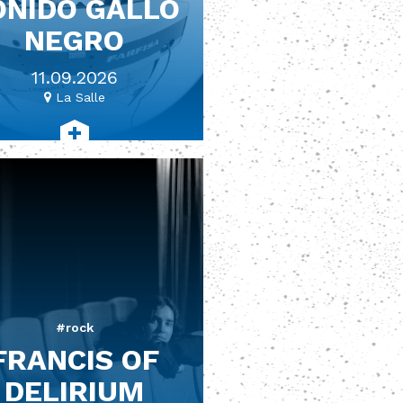
ONIDO GALLO
NEGRO
11.09.2026
La Salle
#rock
FRANCIS OF
DELIRIUM