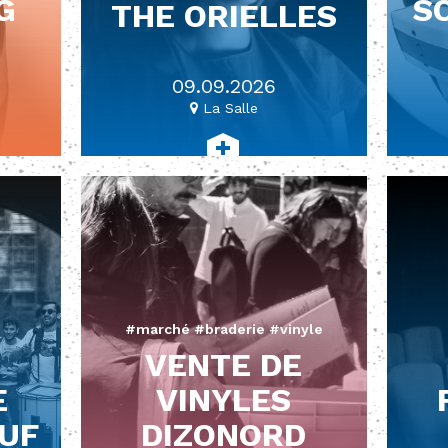
G
S
THE ORIELLES
E
09.09.2026
La Salle
#marché #braderie #vinyle
VENTE DE
E
VINYLES
UF
DIZONORD