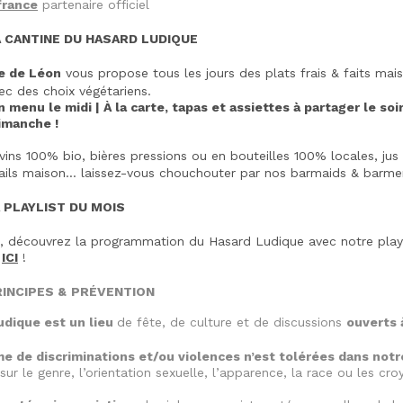
rance
partenaire officiel
A CANTINE DU HASARD LUDIQUE
e de Léon
vous propose tous les jours des plats frais & faits mai
ec des choix végétariens.
n menu le midi | À la carte, tapas et assiettes à partager le soi
imanche !
 vins 100% bio, bières pressions ou en bouteilles 100% locales, ju
tails maison… laissez-vous chouchouter par nos barmaids & barme
LAYLIST DU MOIS
 découvrez la programmation du Hasard Ludique avec notre play
n
ICI
!
INCIPES &
PRÉVENTION
udique est un lieu
de fête, de culture et de discussions
ouverts 
e de discriminations et/ou violences n’est tolérées dans notr
ur le genre, l’orientation sexuelle, l’apparence, la race ou les cro