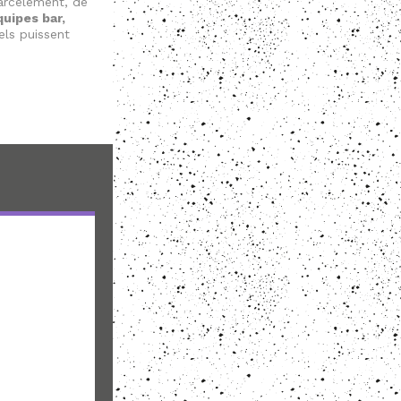
harcèlement, de
quipes bar,
els puissent