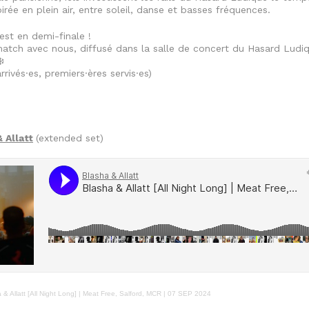
irée en plein air, entre soleil, danse et basses fréquences.
est en demi-finale !
match avec nous, diffusé dans la salle de concert du Hasard Ludiq
️
rrivés·es, premiers·ères servis·es)
 Allatt
(extended set)
 & Allatt [All Night Long] | Meat Free, Salford, MCR | 07 SEP 2024