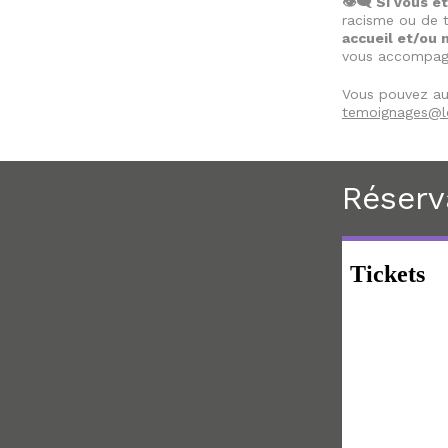
👁️‍🗨️ Si vous
racisme ou de t
accueil et/ou 
vous accompag
Vous pouvez a
temoignages@le
Réserv