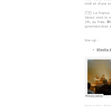
midi et d'une so
🇫🇷 La France 
Venez vivre le 
21h, au frais. ⚽❄
(premiers·ères a
line-up :
Blasha &
Blasha & Allatt
·
Blasha