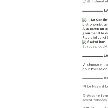
💞
@clubmatef
▬▬▬▬▬▬
L
La Cantin
bistronomie, av
À la carte ou e
gourmand le d
Plus d'infos ici !
Côté bar
:
éthiques, cock
▬▬▬▬▬▬ LA P
🎵
Chaque mois,
pour l'occasio
▬▬▬▬▬▬
PR
💏 Le Hasard L
🚫
Aucune form
soient fondées s