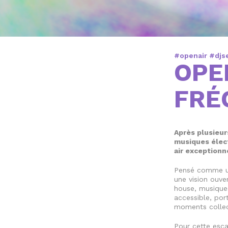
#openair #djs
OPE
FRÉ
Après plusieur
musiques élec
air exceptionne
Pensé comme un
une vision ouve
house, musiques
accessible, por
moments collect
Pour cette esca