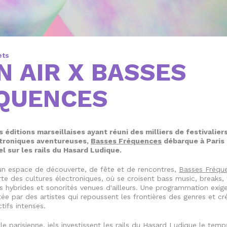
ets
N AIR X BASSES
QUENCES
s éditions marseillaises ayant réuni des milliers de festivalier
troniques aventureuses,
Basses Fréquences
débarque à Paris
l sur les rails du Hasard Ludique.
 espace de découverte, de fête et de rencontres,
Basses Fréqu
rte des cultures électroniques, où se croisent bass music, breaks,
 hybrides et sonorités venues d'ailleurs. Une programmation exig
tée par des artistes qui repoussent les frontières des genres et cr
ifs intenses.
le parisienne, iels investissent les rails du Hasard Ludique le tem