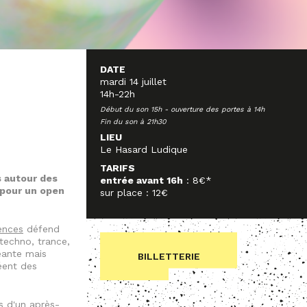
DATE
mardi 14 juillet
14h-22h
Début du son 15h - ouverture des portes à 14h
Fin du son à 21h30
LIEU
Le Hasard Ludique
TARIFS
s autour des
entrée avant 16h
: 8€*
 pour un open
sur place : 12€
ences
défend
 techno, trance,
eante mais
BILLETTERIE
éent des
ps d'un après-