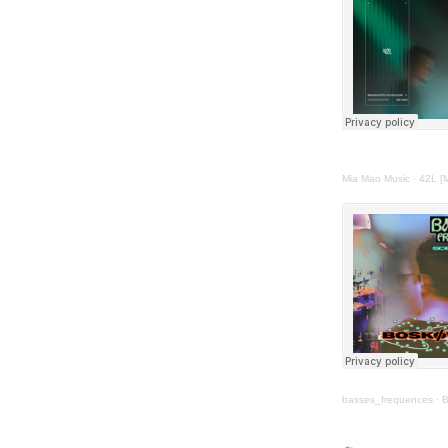
Mia Mao Music
·
42L [
basses_frequences
·