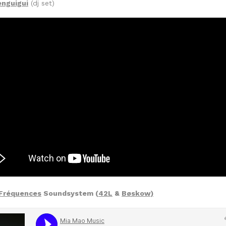
enguigui
(dj set)
Fréquences
Soundsystem (
42L
&
Bøskow)