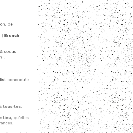
son, de
r | Brunch
s & sodas
n !
list concoctée
à tous·tes
.
e lieu
, qu’elles
yances.