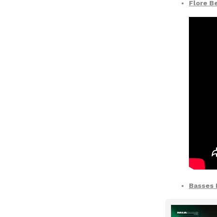
Flore B
Basses 