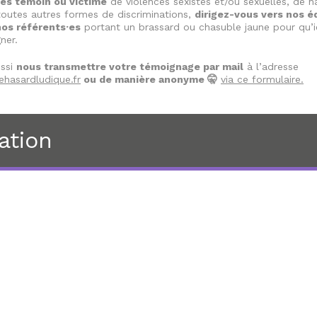
 êtes témoin ou victime
de violences sexistes et/ou sexuelles, de 
outes autres formes de discriminations,
dirigez-vous vers nos é
nos référents·es
portant un brassard ou chasuble jaune pour qu’i
ner.
ussi
nous transmettre votre témoignage par mail
à l’adresse
hasardludique.fr
ou de manière anonyme 🤫
via ce formulaire.
ation