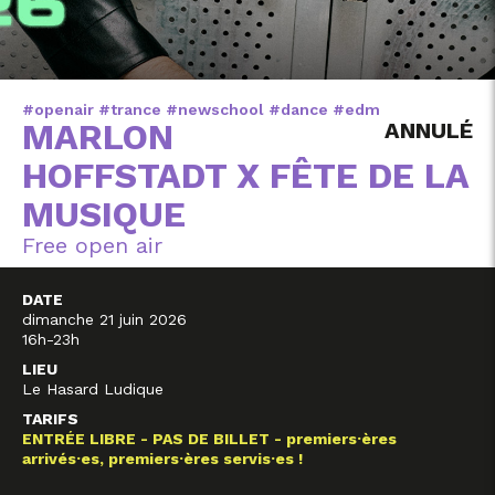
#openair #trance #newschool #dance #edm
MARLON
ANNULÉ
HOFFSTADT X FÊTE DE LA
MUSIQUE
Free open air
DATE
dimanche 21 juin 2026
16h-23h
LIEU
Le Hasard Ludique
TARIFS
ENTRÉE LIBRE - PAS DE BILLET - premiers·ères
arrivés·es, premiers·ères servis·es !