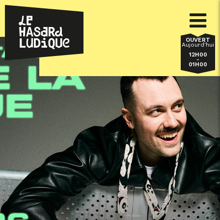
OUVERT
Aujourd'hui
12H00
-
01H00