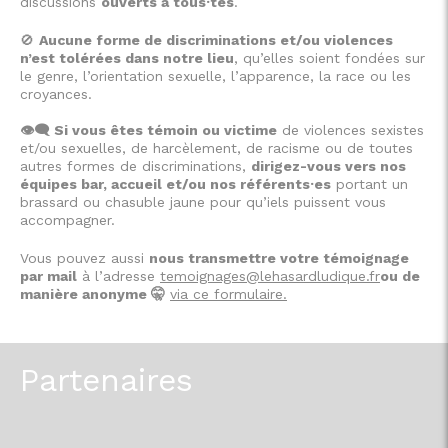
discussions
ouverts à tous·tes
.
🚫
Aucune forme de discriminations et/ou violences
n’est tolérées dans notre lieu
, qu’elles soient fondées sur
le genre, l’orientation sexuelle, l’apparence, la race ou les
croyances.
👁️‍🗨️ Si vous êtes témoin ou victime
de violences sexistes
et/ou sexuelles, de harcèlement, de racisme ou de toutes
autres formes de discriminations,
dirigez-vous vers nos
équipes bar, accueil et/ou nos référents·es
portant un
brassard ou chasuble jaune pour qu’iels puissent vous
accompagner.
Vous pouvez aussi
nous transmettre votre témoignage
par mail
à l’adresse
temoignages@lehasardludique.fr
ou de
manière anonyme 🤫
via ce formulaire.
Partenaires