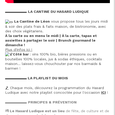
▬▬▬▬▬▬
LA CANTINE DU HASARD LUDIQUE
La Cantine de Léon
vous propose tous les jours midi
& soir des plats frais & faits maison, de bistronomie, avec
des choix végétariens.
À la carte ou en menu le midi | À la carte, tapas et
assiettes à partager le soir | Brunch gourmand le
dimanche !
Plus d'infos ici !
Côté bar
: vins 100% bio, bières pressions ou en
bouteilles 100% locales, jus & sodas éthiques, cocktails
maison… laissez-vous chouchouter par nos barmaids &
barmen !
▬▬▬▬▬▬ LA PLAYLIST DU MOIS
🎵
Chaque mois, découvrez la programmation du Hasard
Ludique avec notre playlist concoctée pour l'occasion
ICI
!
▬▬▬▬▬▬
PRINCIPES &
PRÉVENTION
💏 Le Hasard Ludique est un lieu
de fête, de culture et de