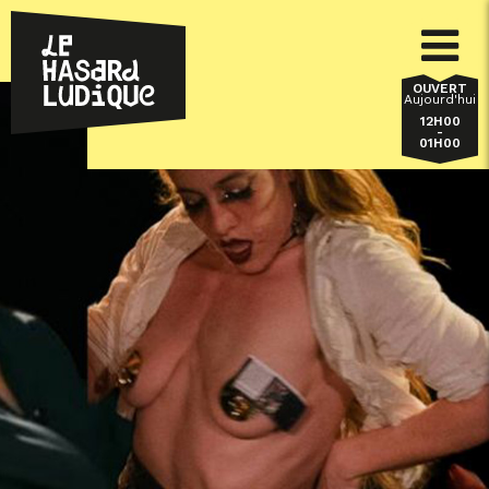
OUVERT
Aujourd'hui
12H00
-
01H00