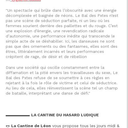
"Un spectacle qui brûle dans l’obscurité avec une énergie
décomplexée et baignée de néons. Le Bal des Pxtes n’est
pas une scène de séduction parfaite, ni un lieu où les
femmes sourient derrière des paillettes et du rouge. C’est
une explosion d’énergie, une revendication radicale
d’autonomie, une performance inédite qui transcende le
simple acte de se déshabiller. Ici, les danseuses ne sont
pas que des ornements ou des fantasmes, elles sont des
êtres, littéralement incarnés et leurs performances
crépitent de rage, de désir et de rébellion
Dans une société qui oscille constamment entre la
diffamation et la pitié envers les travailleuses du sexe, Le
Bal des Pxtes refuse de se soumettre à ces règles en
rejetant à la fois le rôle de victime et celui de séductrice.
Au lieu de cela, elles réinvestissent la scène tel un champ
de bataille, interprétant une danse de défi."
▬▬▬▬▬▬
LA CANTINE DU HASARD LUDIQUE
🌭
La Cantine de Léon
vous propose tous les jours midi &