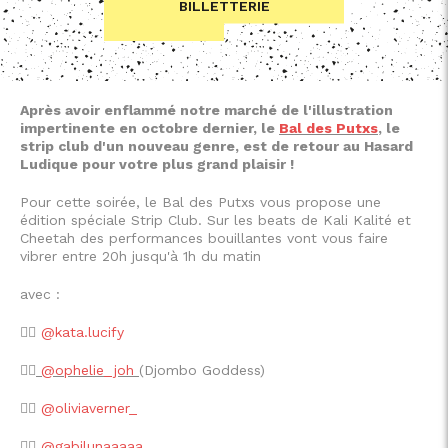
BILLETTERIE
Après avoir enflammé notre marché de l'illustration
impertinente en octobre dernier, le
Bal des Putxs
, le
strip club d'un nouveau genre, est de retour au Hasard
Ludique pour votre plus grand plaisir !
Pour cette soirée, le Bal des Putxs vous propose une
édition spéciale Strip Club. Sur les beats de Kali Kalité et
Cheetah des performances bouillantes vont vous faire
vibrer entre 20h jusqu'à 1h du matin
avec :
❤️‍🔥
@kata.lucify
❤️‍🔥
@ophelie_joh
(Djombo Goddess)
❤️‍🔥
@oliviaverner_
❤️‍🔥
@gabilunaaaaa