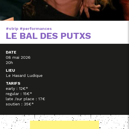
#strip #performances
LE BAL DES PUTXS
DATE
08 mai 2026
20h
LIEU
Le Hasard Ludique
TARIFS
early : 12€*
regular : 15€*
late /sur place : 17€
soutien : 35€*