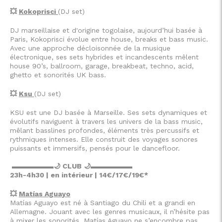
💥
Kokoprisci
(DJ set)
DJ marseillaise et d'origine togolaise, aujourd’hui basée à
Paris, Kokoprisci évolue entre house, breaks et bass music.
Avec une approche décloisonnée de la musique
électronique, ses sets hybrides et incandescents mêlent
house 90’s, ballroom, garage, breakbeat, techno, acid,
ghetto et sonorités UK bass.
💥
Ksu
(DJ set)
KSU est une DJ basée à Marseille. Ses sets dynamiques et
évolutifs naviguent à travers les univers de la bass music,
mêlant basslines profondes, éléments très percussifs et
rythmiques intenses. Elle construit des voyages sonores
puissants et immersifs, pensés pour le dancefloor.
▬▬▬▬▬▬
🌙
CLUB
🌙
▬▬▬▬▬▬
23h-4h30 | en intérieur | 14€/17€/19€*
💥
Matías Aguayo
Matías Aguayo est né à Santiago du Chili et a grandi en
Allemagne. Jouant avec les genres musicaux, il n’hésite pas
à mixer les sonorités. Matías Aguayo ne s’encombre pas