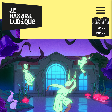
OUVERT
Aujourd'hui
12H00
-
01H00