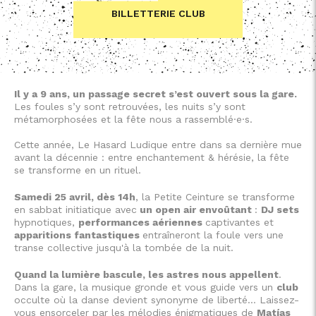
BILLETTERIE CLUB
Il y a 9 ans, un passage secret s’est ouvert sous la gare.
Les foules s’y sont retrouvées, les nuits s’y sont
métamorphosées et la fête nous a rassemblé·e·s.
Cette année, Le Hasard Ludique entre dans sa dernière mue
avant la décennie : entre enchantement & hérésie, la fête
se transforme en un rituel.
Samedi 25 avril, dès 14h
, la Petite Ceinture se transforme
en sabbat initiatique avec
un open air envoûtant
:
DJ sets
hypnotiques,
performances aériennes
captivantes et
apparitions fantastiques
entraîneront la foule vers une
transe collective jusqu'à la tombée de la nuit.
Quand la lumière bascule, les astres nous appellent
.
Dans la gare, la musique gronde et vous guide vers un
club
occulte où la danse devient synonyme de liberté… Laissez-
vous ensorceler par les mélodies énigmatiques de
Matías