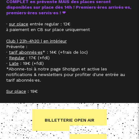
COMPLET en prévente MAIS des places seront
disponibles sur place dès 14h ! Premiers·ères arrivés·es,
premiers·ères servis·es ! ❤
·
sur place
entrée regular : 12€
paiement en CB sur place uniquement
à
Club | 23h-4h30 | en intérieur
Prévente :
·
tarif abonnés·es
* : 14€ (+frais de loc)
·
Regular
: 17€ (+fdl)
·
Late
: 19€ (+fdl)
*Abonne-toi à notre page Shotgun et active les
notifications & newsletters pour profiter d'une entrée au
tarif abonnés·es.
Sur place
: 19€
BILLETTERIE OPEN AIR