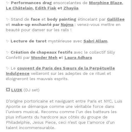
✨
Performances
drag
ensorcelantes de
Morphine Blaze
,
Le Châtelain
,
Edith Fiak
et
Zhayiia
✨
Stand de
face
et
body
painting
étincelant par
Gallillee
et
make-up enchanté par
Najma
: venez-vous mettre en
beauté pour danser sur les rails !
✨
Lecture
de
tarot
mystérieuse avec
Sabri Allam
.
✨
Création de chapeaux festifs
avec le collectif Silly
Confetti par
Wonder Meh
e
t
Laura Adhara
✨
Le
couvent de Paris des Sœurs de la Perpétuelle
Indulgence
veilleront sur les adeptes de ce rituel et
éloigneront les mauvais esprits.
💥
LU2K
(DJ set)
D’origine portoricaine et naviguant entre Paris et NYC, Luis
Aponte se démarque comme une véritable force dans
l’univers musical. Reconnu comme l’un des batteurs les
plus influents du hardcore aux côtés du groupe de
Philadelphie, Jesus Piece, ceci n’est que l’amorce d’un
talent incommensurable.