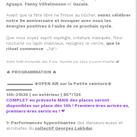
Aguayo
,
Fanny Vilhelmsson
et
Gazale
.
Avant que la fête libre ne finisse au bûcher,
venez célébrer
notre 9e anniversaire et invoquer avec nous les
énergies positives à l’aube de ce prochain cycle.
Que vous soyez esprit espiègle, créature masquée, fleur
nocturne ou lapin malicieux, rejoignez le cercle,
que le
rituel commence
.
🌙🌿✨
Notre forêt enchantée des 9 ans, illustrée par
Zélie Durand-Khalifat
🌿
🔥
PROGRAMMATION
🔥
▬▬▬▬▬▬
☀️
OPEN AIR sur la Petite ceinture
☀️
▬▬▬▬▬▬
14h-21h30 | en extérieur | 8€*/12€
COMPLET en prévente MAIS des places seront
disponibles sur place dès 14h ! Premiers·ères arrivés·es,
premiers·ères servis·es ! ❤
✨
Performances
hypnotisantes
des danseurs·euses et
acrobates du
collectif Georges Lakhdar
.