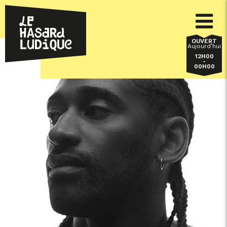
OUVERT
Aujourd’hui
12H00
-
00H00