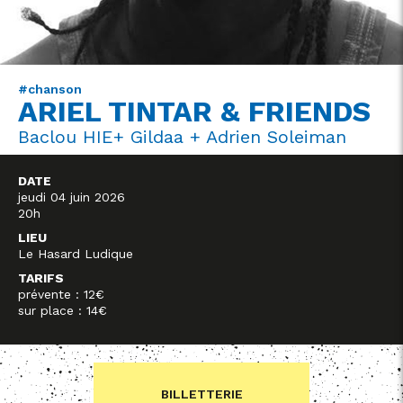
#chanson
ARIEL TINTAR & FRIENDS
Baclou HIE+ Gildaa + Adrien Soleiman
DATE
jeudi 04 juin 2026
20h
LIEU
Le Hasard Ludique
TARIFS
prévente : 12€
sur place : 14€
BILLETTERIE