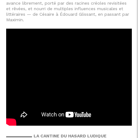
avance librement, porté par des racines créoles revisitées
et rêvées, et nourri de multiples influences musicales et
littéraires — de Césaire à Édouard Glissant, en passant par
Maximin.
▬▬▬▬▬▬
LA CANTINE DU HASARD LUDIQUE