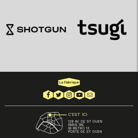
La Fabrique
C'EST ICI
128 AV. DE ST OUEN
PARIS 18E
Ⓜ METRO 13
PORTE DE ST OUEN