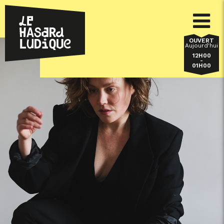
OUVERT
Aujourd'hui
12H00
-
01H00