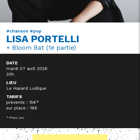
#chanson #pop
LISA PORTELLI
+ Bloom Bat (1e partie)
DATE
mardi 07 avril 2026
20h
LIEU
Le Hasard Ludique
TARIFS
prévente : 15€*
sur place : 18€
*+frais loc