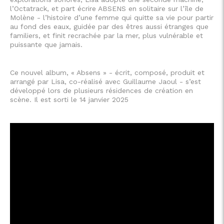
l’Octatrack, et part écrire ABSENS en solitaire sur l’île de
Molène - l’histoire d’une femme qui quitte sa vie pour partir
au fond des eaux, guidée par des êtres aussi étranges que
familiers, et finit recrachée par la mer, plus vulnérable et
puissante que jamais.
Ce nouvel album, « Absens » - écrit, composé, produit et
arrangé par Lisa, co-réalisé avec Guillaume Jaoul - s’est
développé lors de plusieurs résidences de création en
scène. Il est sorti le 14 janvier 2025