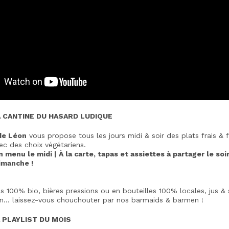
 CANTINE DU HASARD LUDIQUE
de Léon
vous propose tous les jours midi & soir des plats frais & 
ec des choix végétariens.
n menu le midi | À la carte, tapas et assiettes à partager le soi
imanche !
ins 100% bio, bières pressions ou en bouteilles 100% locales, jus &
on… laissez-vous chouchouter par nos barmaids & barmen !
LAYLIST DU MOIS