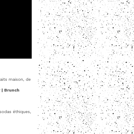
faits maison, de
r | Brunch
 sodas éthiques,