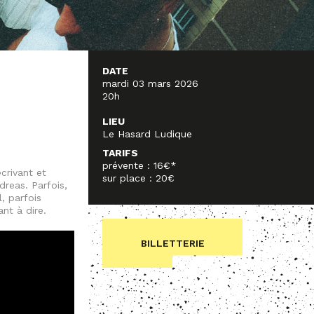
DATE
mardi 03 mars 2026
20h
LIEU
Le Hasard Ludique
TARIFS
prévente : 16€*
crivant et
sur place : 20€
dreas. Parfois,
, parfois
nt à dire.
BILLETTERIE