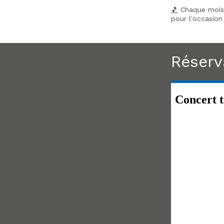
🎵
Chaque mois,
pour l'occasio
Réserv