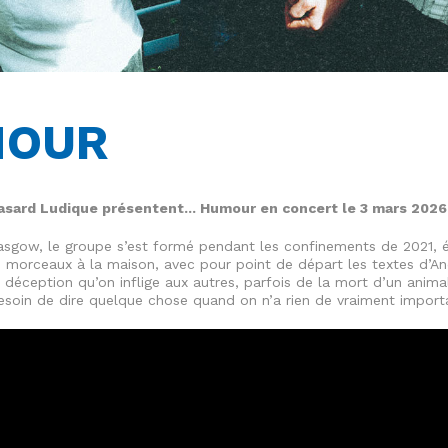
MOUR
asard Ludique présentent... Humour en concert le 3 mars 2026
lasgow, le groupe s’est formé pendant les confinements de 2021, é
s morceaux à la maison, avec pour point de départ les textes d’An
a déception qu’on inflige aux autres, parfois de la mort d’un animal
soin de dire quelque chose quand on n’a rien de vraiment importa