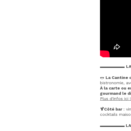
▬▬▬▬▬▬
LA
🌭
La Cantine 
bistronomie, av
À la carte ou e
gourmand le d
Plus d'infos ici !
🍹Côté bar
: v
cocktails mais
▬▬▬▬▬▬ LA P