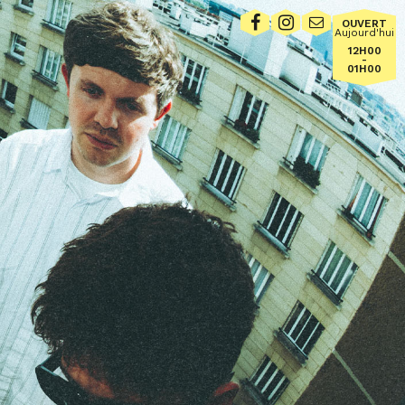
OUVERT
Aujourd'hui
12H00
-
01H00