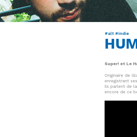
#alt #indie
HU
Super! et Le H
Originaire de G
enregistrant se
ils parlent de l
encore de ce be