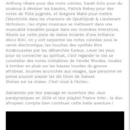
Anthony Hilaire pour des mots créoles, Sarah Solo pour du
soukous à dévisser les bassins, Patrick Bebey pour des
notes de flûte pygmée, et Grégoire Mahé pour mettre
l’électricité dans les chansons de DjeuhDjoah & Lieutenant
Nicholson ; les styles musicaux se métissent dans une
musicalité travaillée jusque dans ses moindres interstices.
Réunis sur cette piste de danse éclairée d’une brillance
disco 80s’, on y voit serpenter les notes cuivrées sous le
vernis électronique, les touches des synthés être
éclaboussées par les déhanchés furieux. Lever les yeux
pour se connecter au spirituel, c’est regarder le ciel se
consteller des notes cristallines de Fender Rhodes, vouées
à tomber en pluie sur les basses lourdes du groove
afrobeat. Sourires accrochés aux visages, que personne ne
pense pouvoir passer les dix titres de Danses
Divines sur sa chaise. C’est voué à l’échec.
Galvanisés par leur passage en ouverture des Jeux
paralympiques en 2024 et leur playlist France Inter , le duo
afropéen compte bien continuer cette belle aventure !