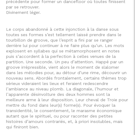
précédente pour former un dancefloor où toutes finissent
par se retrouver.
Divinement léger.
Le corps abandonné à cette injonction à la danse sous
toutes ses formes s’est tellement laissé prendre dans le
tourbillon de groove, que l’esprit a fini par se ranger
derrière lui pour continuer à ne faire plus qu’un. Les mots
explosent en syllabes qui se métamorphosent en notes
puis s’accordent à la perfection à celles venues de la
partition. Une seconde. Un peu d’attention. Happé par un
groove irrépressible, vient alors le moment de slalomer
dans les mélodies pour, au détour d’une rime, découvrir un
nouveau sens. Abordés frontalement, certains thèmes trop
sérieux videraient les lieux et feraient redescendre
l’ambiance au niveau plomb. La diagonale, l’humour et
l’apparente désinvolture des deux hommes sont la
meilleure arme à leur disposition. Leur cheval de Troie pour
mettre du fond dans leur(s) forme(s). Pour évoquer la
transidentité, le consentement, le marasme économique
autant que le spirituel, ou pour raconter des petites
histoires d’amours contrariés, et, à priori insolubles, mais
qui finiront bien.