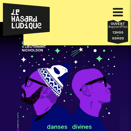
OUVERT
Aujourd’hui
12H00
-
00H00