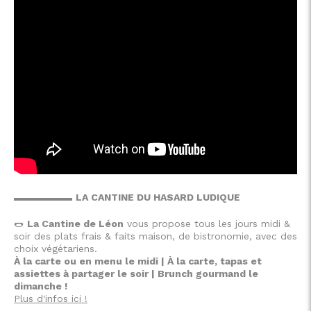
▬▬▬▬▬▬
LA CANTINE DU HASARD LUDIQUE
🌭
La Cantine de Léon
vous propose tous les jours midi &
soir des plats frais & faits maison, de bistronomie, avec des
choix végétariens.
À la carte ou en menu le midi | À la carte, tapas et
assiettes à partager le soir | Brunch gourmand le
dimanche !
Plus d'infos ici !