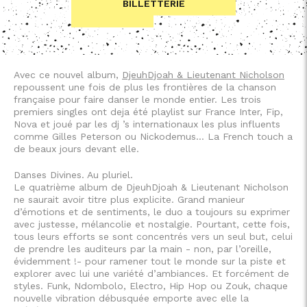
BILLETTERIE
Avec ce nouvel album,
DjeuhDjoah & Lieutenant Nicholson
repoussent une fois de plus les frontières de la chanson
française pour faire danser le monde entier. Les trois
premiers singles ont deja été playlist sur France Inter, Fip,
Nova et joué par les dj ’s internationaux les plus influents
comme Gilles Peterson ou Nickodemus… La French touch a
de beaux jours devant elle.
Danses Divines. Au pluriel.
Le quatrième album de DjeuhDjoah & Lieutenant Nicholson
ne saurait avoir titre plus explicite. Grand manieur
d’émotions et de sentiments, le duo a toujours su exprimer
avec justesse, mélancolie et nostalgie. Pourtant, cette fois,
tous leurs efforts se sont concentrés vers un seul but, celui
de prendre les auditeurs par la main - non, par l’oreille,
évidemment !- pour ramener tout le monde sur la piste et
explorer avec lui une variété d’ambiances. Et forcément de
styles. Funk, Ndombolo, Electro, Hip Hop ou Zouk, chaque
nouvelle vibration débusquée emporte avec elle la