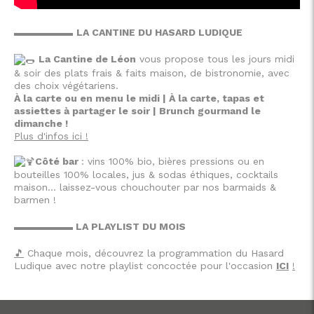
▬▬▬▬▬▬
LA CANTINE DU HASARD LUDIQUE
La Cantine de Léon
vous propose tous les jours midi
& soir des plats frais & faits maison, de bistronomie, avec
des choix végétariens.
À la carte ou en menu le midi | À la carte, tapas et
assiettes à partager le soir | Brunch gourmand le
dimanche !
Plus d'infos ici !
Côté bar
: vins 100% bio, bières pressions ou en
bouteilles 100% locales, jus & sodas éthiques, cocktails
maison… laissez-vous chouchouter par nos barmaids &
barmen !
▬▬▬▬▬▬ LA PLAYLIST DU MOIS
🎵
Chaque mois, découvrez la programmation du Hasard
Ludique avec notre playlist concoctée pour l'occasion
ICI
!