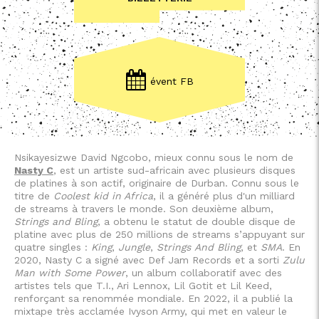
évent FB
Nsikayesizwe David Ngcobo, mieux connu sous le nom de
Nasty C
, est un artiste sud-africain avec plusieurs disques
de platines à son actif, originaire de Durban. Connu sous le
titre de
Coolest kid in Africa
, il a généré plus d'un milliard
de streams à travers le monde. Son deuxième album,
Strings and Bling
, a obtenu le statut de double disque de
platine avec plus de 250 millions de streams s’appuyant sur
quatre singles :
King
,
Jungle
,
Strings
And Bling
, et
SMA
. En
2020, Nasty C a signé avec Def Jam Records et a sorti
Zulu
Man with Some Power
, un album collaboratif avec des
artistes tels que T.I., Ari Lennox, Lil Gotit et Lil Keed,
renforçant sa renommée mondiale. En 2022, il a publié la
mixtape très acclamée Ivyson Army, qui met en valeur le