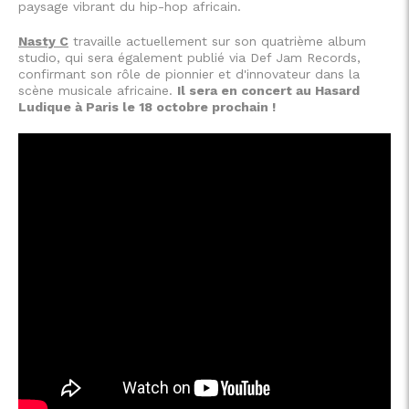
paysage vibrant du hip-hop africain.
Nasty C
travaille actuellement sur son quatrième album
studio, qui sera également publié via Def Jam Records,
confirmant son rôle de pionnier et d'innovateur dans la
scène musicale africaine.
Il sera en concert au Hasard
Ludique à Paris le 18 octobre prochain !