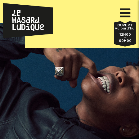
OUVERT
Aujourd’hui
12H00
-
00H00