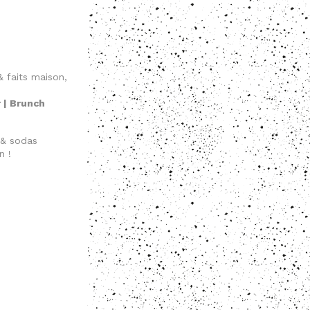
& faits maison,
r | Brunch
s & sodas
n !