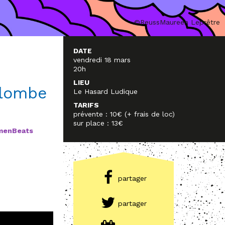
©ReussMaureen Leprêtre
DATE
vendredi 18 mars
20h
LIEU
olombe
Le Hasard Ludique
TARIFS
prévente : 10€ (+ frais de loc)
sur place : 13€
enBeats
partager
partager