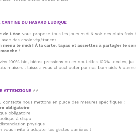
 CANTINE DU HASARD LUDIQUE
e de Léon
vous propose tous les jours midi & soir des plats frais 
 avec des choix végétariens.
n menu le midi | À la carte, tapas et assiettes à partager le soi
imanche !
 vins 100% bio, bières pressions ou en bouteilles 100% locales, ju
tails maison… laissez-vous chouchouter par nos barmaids & barme
E ATTENZIONE
⚡⚡
 contexte nous mettons en place des mesures spécifiques :
re obligatoire
que obligatoire
oolique à dispo
istanciation physique
r on vous invite à adopter les gestes barrières !