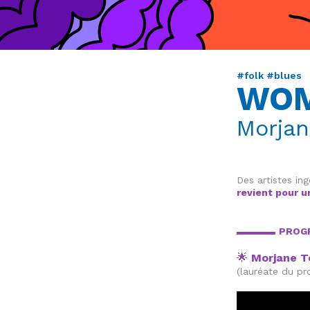
#folk #blues
WOM
Morjan
Des artistes i
revient pour u
▬▬▬▬
PROG
🌟
Morjane T
(lauréate du 