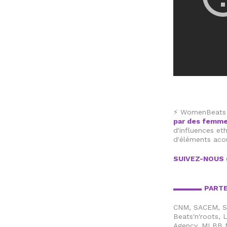
⚡️ WomenBeats e
par des femme
d'influences eth
d'éléments acou
SUIVEZ-NOUS
▬▬▬▬
PART
CNM, SACEM, St
Beats'n'roots,
Agency, MLBB M