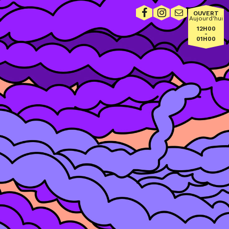
OUVERT
Aujourd'hui
12H00
-
01H00