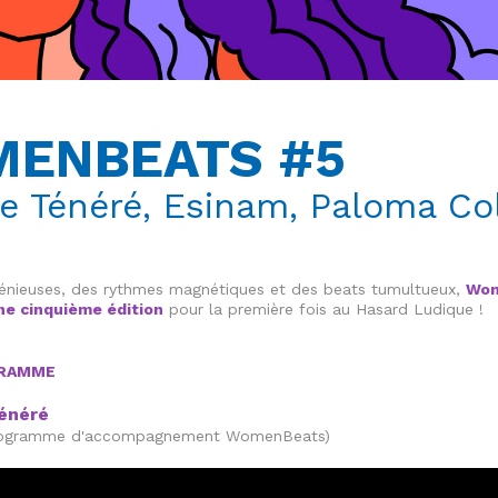
ENBEATS #5
e Ténéré, Esinam, Paloma C
ngénieuses, des rythmes magnétiques et des beats tumultueux,
Wom
ne cinquième édition
pour la première fois au Hasard Ludique !
RAMME
énéré
programme d'accompagnement WomenBeats)