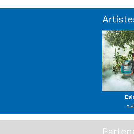
Artiste
Es
+ d
Parten