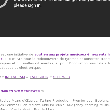
st une initiative de
soutien aux projets musicaux émergents h
s.
Elle œuvre pour la redécouverte de rythmes et sonorités tradit
niques et culturelles différentes, et pour l'innovation musicale à t
stiques et électroniques.​
👉
INSTAGRAM
//
FACEBOOK
//
SITE WEB
ENAIRES WOMENBEATS
💜
udios Mains d'Œuvres, Tartine Production, Premier Jour Booking, 
 Les Femmes S'en Mêlent, Unicum Music, NüAgency, Yearning Music
usic, Vuelta Music, Budde Music