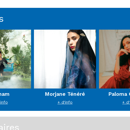
s
inam
Morjane Ténéré
Paloma 
'info
+ d'info
+ d'
aires