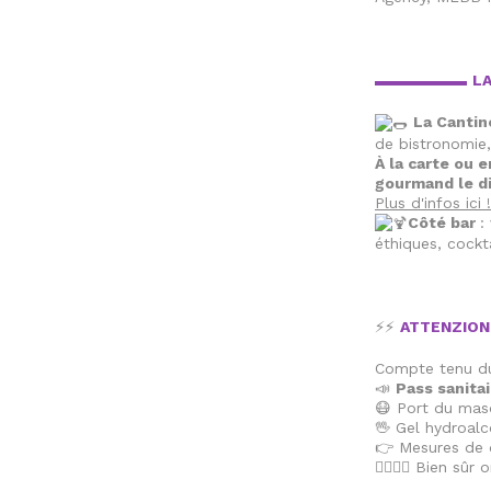
▬▬▬▬▬▬
LA
La Cantin
de bistronomie,
À la carte ou e
gourmand le d
Plus d'infos ici !
Côté bar
:
éthiques, cock
⚡⚡
ATTENZION
Compte tenu du
📣
Pass sanitai
😷 Port du mas
🖖 Gel hydroalc
👉 Mesures de d
🙅‍♂🙅‍♀ Bien sû