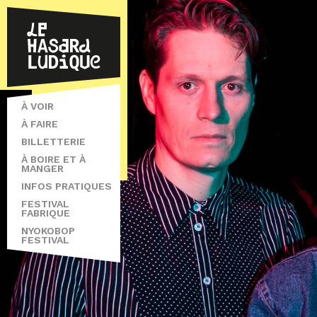
À VOIR
À FAIRE
BILLETTERIE
À BOIRE ET À
MANGER
INFOS PRATIQUES
FESTIVAL
FABRIQUE
NYOKOBOP
FESTIVAL