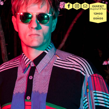
OUVERT
Aujourd’hui
12H00
-
00H00