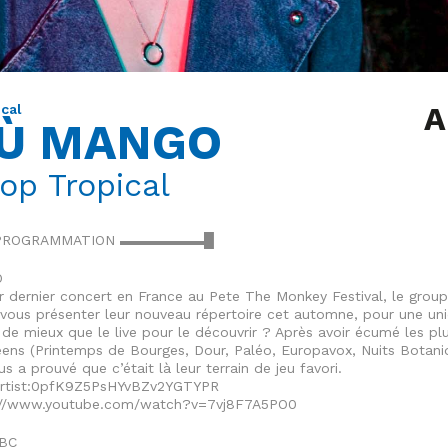
A
cal
Ù MANGO
Pop Tropical
ROGRAMMATION ▬▬▬▬▬▬█
O
r dernier concert en France au Pete The Monkey Festival, le grou
vous présenter leur nouveau répertoire cet automne, pour une un
 de mieux que le live pour le découvrir ? Après avoir écumé les pl
éens (Printemps de Bourges, Dour, Paléo, Europavox, Nuits Botani
 a prouvé que c’était là leur terrain de jeu favori.
:artist:0pfK9Z5PsHYvBZv2YGTYPR
s://www.youtube.com/watch?v=7vj8F7A5PO0
TBC