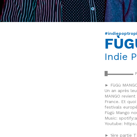
#indiepoptropi
FÙG
Indie 
█▬▬▬▬▬▬ P
► FùGù MANG
Un an après leu
MANGO revient 
France. Et quoi
festivals europ
Fùgù Mango nous
Music: spotify
Youtube: http
► 1ère partie 