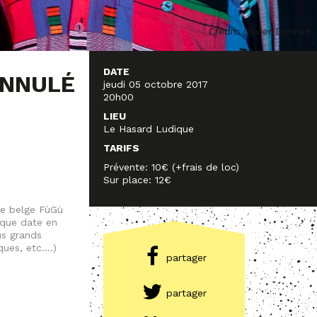
Crédit: Olivier Donnet
DATE
NNULÉ
jeudi 05 octobre 2017
20h00
LIEU
Le Hasard Ludique
TARIFS
Prévente: 10€ (+frais de loc)
Sur place: 12€
pe belge FùGù
ique date en
us grands
ques, etc….)
partager
partager