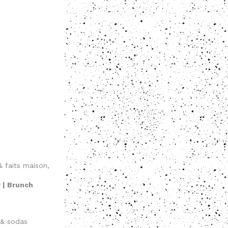
& faits maison,
r | Brunch
s & sodas