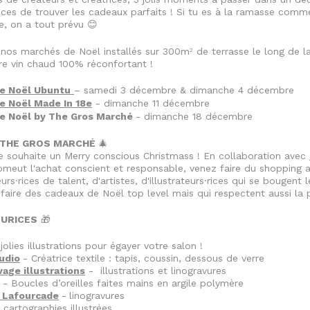
ces de trouver les cadeaux parfaits ! Si tu es à la ramasse comme
e, on a tout prévu
😊
 nos marchés de Noël installés
sur 300m
de terrasse le long de la
2
re vin chaud 100% réconfortant !
e Noël Ubuntu
– samedi 3 décembre & dimanche 4 décembre
e Noël Made In 18e
- dimanche 11 décembre
e Noël by The Gros Marché
- dimanche 18 décembre
 THE GROS MARCHÉ
🎄
e souhaite un Merry conscious Christmass ! En collaboration avec
romeut l'achat conscient et responsable, venez faire du shopping a
rs·rices de talent, d'artistes, d'illustrateurs·rices qui se bougent
faire des cadeaux de Noël top level mais qui respectent aussi la 
EURICES
🎁
olies illustrations pour égayer votre salon !
udio
- Créatrice textile : tapis, coussin, dessous de verre
age illustrations
- illustrations et linogravures
- Boucles d’oreilles faites mains en argile polymère
 Lafourcade
-
linogravures
 cartographies illustrées