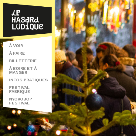
À VOIR
À FAIRE
BILLETTERIE
À BOIRE ET À
MANGER
INFOS PRATIQUES
FESTIVAL
FABRIQUE
NYOKOBOP
FESTIVAL