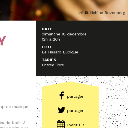
crédit Hélène Rozenberg
DATE
dimanche 18 décembre
Y
12h à 20h
LIEU
Le Hasard Ludique
TARIFS
Entrée libre !
partager
rop de musique
partager
és de Noël, 3
Event FB
cor atypique et