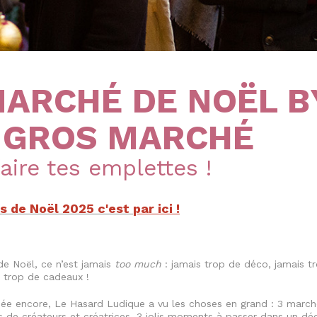
MARCHÉ DE NOËL B
 GROS MARCHÉ
aire tes emplettes !
s de Noël 2025 c'est
par ici !
 de Noël, ce n’est jamais
too much
: jamais trop de déco, jamais t
s trop de cadeaux !
née encore, Le Hasard Ludique a vu les choses en grand : 3 march
s de créateurs et créatrices, 3 jolis moments à passer dans un dé