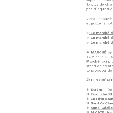
3x plus de chan
pas d’inquiétud
Viens découvrir
et goûter à not
Le marché d
✨
Le marché d
✨
Le marché d
✨
🎄
MARCHÉ by
TGM et le HL t
Marché
, qui p
stand de créateu
te proposer de 
🎁
LES CRÉAT
❄
S
tröm
- De j
❄
F
arouche St
❄
La Fête Sauv
❄
Sarita's Clay
❄
Anne-Cécile
❄
ALCATELA
-