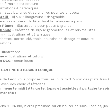
ac à main sans couture
lustrations & céramiques
s
-
sacs bananes et scrunchies pour les cheveux
telli
- bijoux • linogravure • risographie
ssoires et déco de fête durable fabriqués à paris
La Plume
-
Illustrations pour petits & grands
llonde
-
Créatrice de bijoux géométriques et minimalistes
on
- Illustrations et céramiques
chettes, portes-clé, tapis, coussins en tissage et couture
trations
-
illustrations
yne
-
illustrations et tufting
ie DCG
-
céramiques
ANTINE DU HASARD LUDIQUE
e de Léon
vous propose tous les jours midi & soir des plats frais 
 avec des choix végétariens.
n menu le midi | À la carte, tapas et assiettes à partager le soi
imanche !
 vins 100% bio, bières pressions ou en bouteilles 100% locales, ju