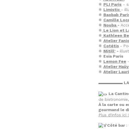
❄
PLI Paris
- s
❄
Limistic
- il
❄
Baobab Pari
❄
Camille Loca
❄
Nouba
-
Acce
❄
Le Lion et 
❄
Kathleen Be
❄
Atelier Fani
❄
Cotétis
-
Po
❄
Mitill’
-
illus
❄
Esia Paris
❄
Lemon Fee
❄
Atelier Haü
❄
Atelier Laur
▬▬▬▬▬▬ LA C
La Cantin
de bistronomie,
À la carte ou e
gourmand le d
Plus d'infos ici !
Côté bar
: