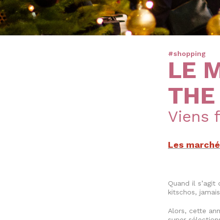
#shopping
LE 
THE
Viens f
Les marché
Quand il s’agit
kitschos, jamai
Alors, cette an
super sélection