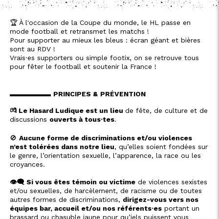
🏆 À l'occasion de la Coupe du monde, le HL passe en
mode football et retransmet les matchs !
Pour supporter au mieux les bleus : écran géant et bières
sont au RDV !
Vrais·es supporters ou simple footix, on se retrouve tous
pour fêter le football et soutenir la France !
▬▬▬▬▬▬
PRINCIPES &
PRÉVENTION
💏 Le Hasard Ludique est un lieu
de fête, de culture et de
discussions
ouverts à tous·tes
.
🚫
Aucune forme de discriminations et/ou violences
n’est tolérées dans notre lieu
, qu’elles soient fondées sur
le genre, l’orientation sexuelle, l’apparence, la race ou les
croyances.
👁️‍🗨️ Si vous êtes témoin ou victime
de violences sexistes
et/ou sexuelles, de harcèlement, de racisme ou de toutes
autres formes de discriminations,
dirigez-vous vers nos
équipes bar, accueil et/ou nos référents·es
portant un
brassard ou chasuble jaune pour qu’iels puissent vous