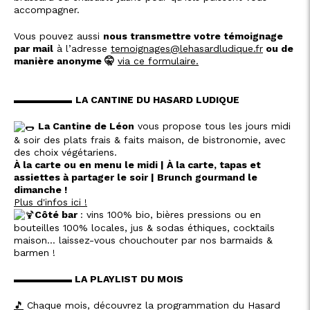
accompagner.
Vous pouvez aussi
nous transmettre votre témoignage
par mail
à l’adresse
temoignages@lehasardludique.fr
ou de
manière anonyme 🤫
via ce formulaire.
▬▬▬▬▬▬
LA CANTINE DU HASARD LUDIQUE
La Cantine de Léon
vous propose tous les jours midi
& soir des plats frais & faits maison, de bistronomie, avec
des choix végétariens.
À la carte ou en menu le midi | À la carte, tapas et
assiettes à partager le soir | Brunch gourmand le
dimanche !
Plus d'infos ici !
Côté bar
: vins 100% bio, bières pressions ou en
bouteilles 100% locales, jus & sodas éthiques, cocktails
maison… laissez-vous chouchouter par nos barmaids &
barmen !
▬▬▬▬▬▬ LA PLAYLIST DU MOIS
🎵
Chaque mois, découvrez la programmation du Hasard