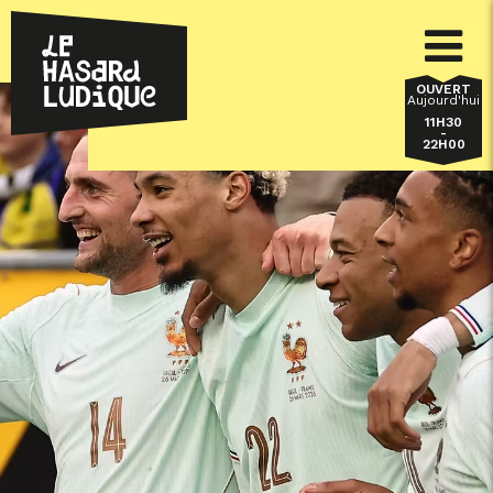
OUVERT
Aujourd'hui
11H30
-
22H00