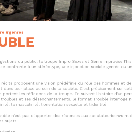
re #genres
UBLE
ggestions du public, la troupe
Impro Sexes et Genre
improvise l'his
se confronte à un stéréotype, une injonction sociale genrée ou un 
s récits proposent une vision prédéfinie du rôle des hommes et 
et dans leur place au sein de la société. C'est précisément sur cett
 portent les réflexions de la troupe. En suivant l'histoire d'un pe
s troubles et ses désenchantements, le format Trouble interroge
nité, la masculinité, l'orientation sexuelle et l'identité.
rouble n'est pas d'apporter des réponses aux spectateurice·x·s mais
es sujets.