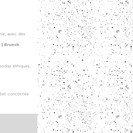
mie, avec des
r | Brunch
 sodas éthiques,
list concoctée