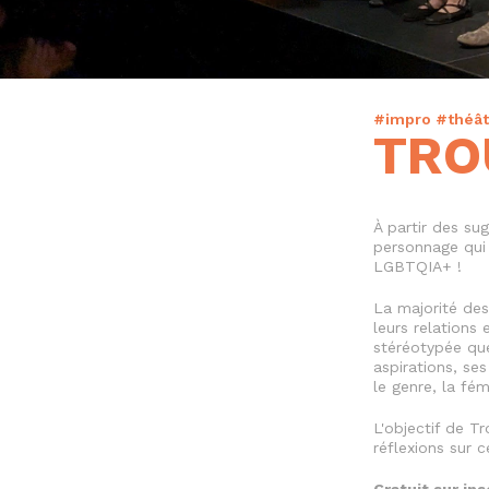
#impro #théât
TRO
À partir des su
personnage qui 
LGBTQIA+ !
La majorité de
leurs relations 
stéréotypée que
aspirations, se
le genre, la fémi
L'objectif de T
réflexions sur c