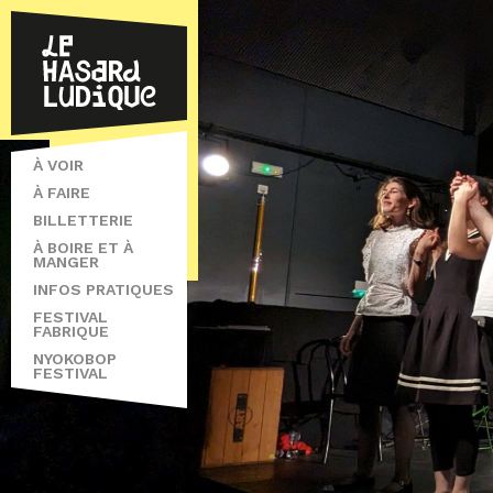
À VOIR
À FAIRE
BILLETTERIE
À BOIRE ET À
MANGER
INFOS PRATIQUES
FESTIVAL
FABRIQUE
NYOKOBOP
FESTIVAL