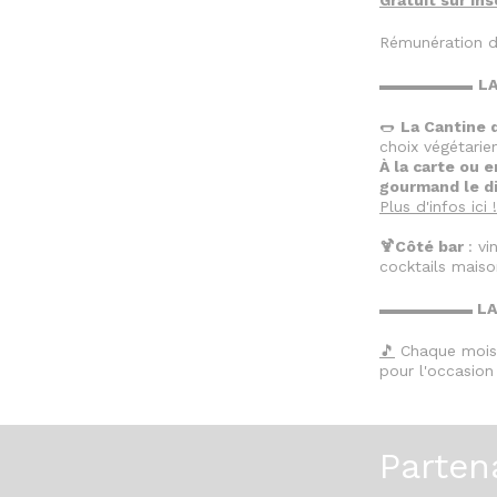
Gratuit sur ins
Rémunération d
▬▬▬▬▬▬
LA
🌭
La Cantine 
choix végétarie
À la carte ou e
gourmand le d
Plus d'infos ici !
🍹Côté bar
: v
cocktails mais
▬▬▬▬▬▬ LA P
🎵
Chaque mois,
pour l'occasio
Parten