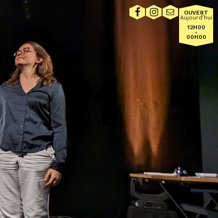
OUVERT
Aujourd’hui
12H00
-
00H00