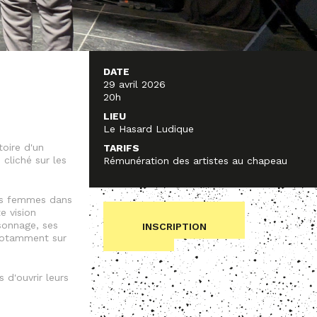
DATE
29 avril 2026
20h
LIEU
Le Hasard Ludique
toire d'un
TARIFS
cliché sur les
Rémunération des artistes au chapeau
des femmes dans
e vision
rsonnage, ses
INSCRIPTION
 notamment sur
 d'ouvrir leurs