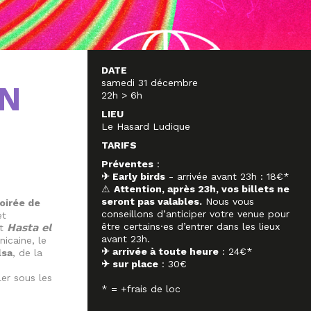
DATE
samedi 31 décembre
ON
22h > 6h
LIEU
Le Hasard Ludique
TARIFS
Préventes
:
✈ Early birds
- arrivée avant 23h : 18€*
⚠
Attention, après 23h, vos billets ne
seront pas valables.
Nous vous
soirée de
conseillons d’anticiper votre venue pour
t
𝗛𝗮𝘀𝘁𝗮
𝗲𝗹
être certains·es d’entrer dans les lieux
t
avant 23h.
icaine, le
✈ arrivée à toute heure
: 24€*
lsa
, de la
✈ sur place
: 30€
er sous les
* = +frais de loc