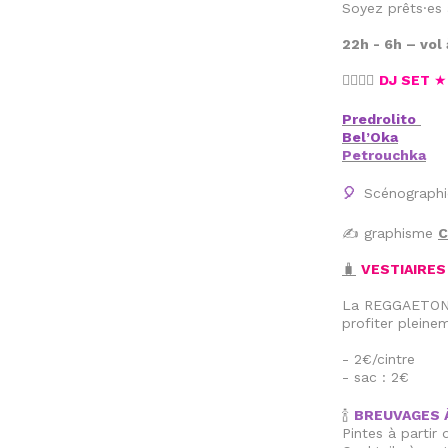
Soyez prêts·es
22h - 6h – vo
👩‍✈️👨‍✈️
DJ SET
Predrolito
Bel’Oka
Petrouchka
Scénographi
🎈
✍️ graphisme
C
🧳
VESTIAIRES
La REGGAETON A
profiter pleine
- 2€/cintre
- sac : 2€
🍾
BREUVAGES 
Pintes à partir