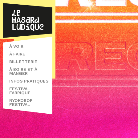
À VOIR
À FAIRE
BILLETTERIE
À BOIRE ET À
MANGER
INFOS PRATIQUES
FESTIVAL
FABRIQUE
NYOKOBOP
FESTIVAL