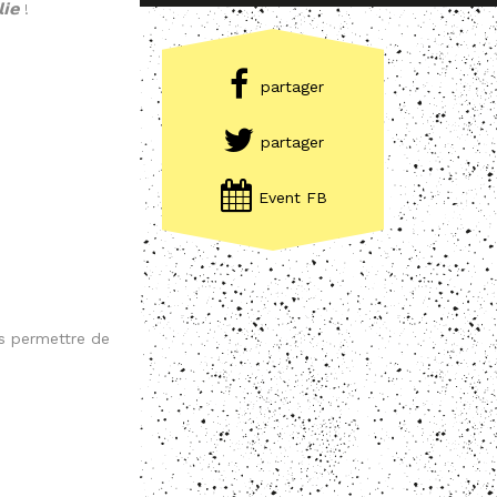
𝗹𝗶𝗲
!
partager
partager
Event FB
s permettre de