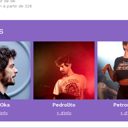
tir de 9€
in à partir de 22€
s
’Oka
Pedrolito
Petro
'info
+ d'info
+ d'