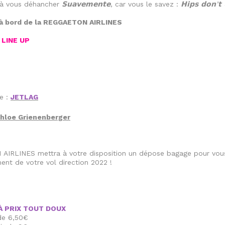
𝗦𝘂𝗮𝘃𝗲𝗺𝗲𝗻𝘁𝗲
𝗛𝗶𝗽𝘀
𝗱𝗼𝗻
𝘁
 à vous déhancher
, car vous le savez :
’
l à bord de la REGGAETON AIRLINES
LINE UP
★
e :
JETLAG
hloe Grienenberger
IRLINES mettra à votre disposition un dépose bagage pour vou
ment de votre vol direction 2022 !
À PRIX TOUT DOUX
 de 6,50€