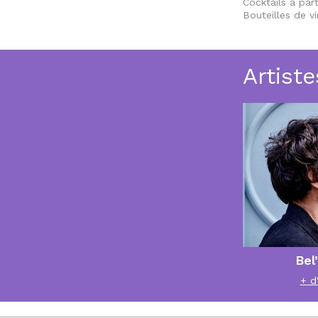
Cocktails à par
Bouteilles de v
Artiste
Bel
+ d