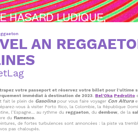
eggaeton
VEL AN REGGAET
LINES
etLag
trapez votre passeport et réservez votre billet pour l’ultime 
arquement immédiat à destination de 2023
.
Bel’Oka
Pedrolito
e
𝗚𝗮𝘀𝗼𝗹𝗶𝗻𝗮
𝗖𝗼𝗻
𝗔𝗹𝘁𝘂𝗿𝗮
t fait le plein de
pour vous faire voyager
e
éparez-vous à visiter Porto Rico, la Colombie, la République Domin
entine, l’Espagne… au rythme du
reggaeton
, du
dembow
, de la
sa
ore du
flamenco
.
intures, de fortes turbulences sont annoncées : la piste va trembl
 vos pas chaloupés.