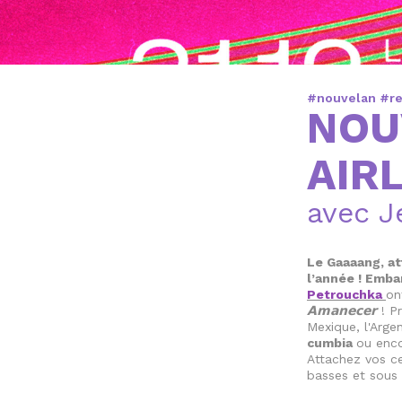
#nouvelan #r
NOU
AIR
avec J
Le Gaaaang, at
l’année ! Emb
Petrouchka
on
𝗔𝗺𝗮𝗻𝗲𝗰𝗲𝗿
! Pr
Mexique, l'Arg
cumbia
ou enc
Attachez vos ce
basses et sous